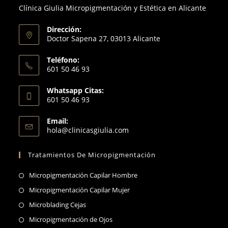
Clínica Giulia Micropigmentación y Estética en Alicante
pestaña
nueva
pestaña
Dirección:
Doctor Sapena 27, 03013 Alicante
Teléfono:
601 50 46 93
Se
Whatsapp Citas:
abre
601 50 46 93
en
Se
tu
Email:
abre
Se
hola@clinicasgiulia.com
aplicación
en
abre
en
tu
Tratamientos De Micropigmentación
tu
aplicación
aplicación
Se
Micropigmentación Capilar Hombre
abre
Se
Micropigmentación Capilar Mujer
en
abre
Se
Microblading Cejas
una
en
abre
Se
Micropigmentación de Ojos
nueva
una