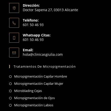
pestaña
Dirección:
Doctor Sapena 27, 03013 Alicante
Teléfono:
601 50 46 93
Se
Whatsapp Citas:
abre
601 50 46 93
en
Se
tu
Email:
abre
Se
hola@clinicasgiulia.com
aplicación
en
abre
en
tu
Tratamientos De Micropigmentación
tu
aplicación
aplicación
Se
Micropigmentación Capilar Hombre
abre
Se
Micropigmentación Capilar Mujer
en
abre
Se
Microblading Cejas
una
en
abre
Se
Micropigmentación de Ojos
nueva
una
en
abre
Se
Micropigmentación Labios
pestaña
nueva
una
en
abre