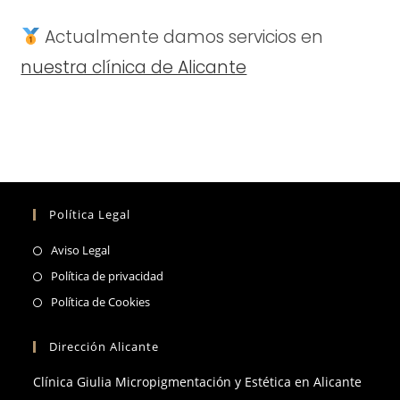
Actualmente damos servicios en
nuestra clínica de Alicante
Política Legal
Se
Aviso Legal
abre
Se
Política de privacidad
en
abre
Se
Política de Cookies
una
en
abre
nueva
una
en
Dirección Alicante
pestaña
nueva
una
Clínica Giulia Micropigmentación y Estética en Alicante
pestaña
nueva