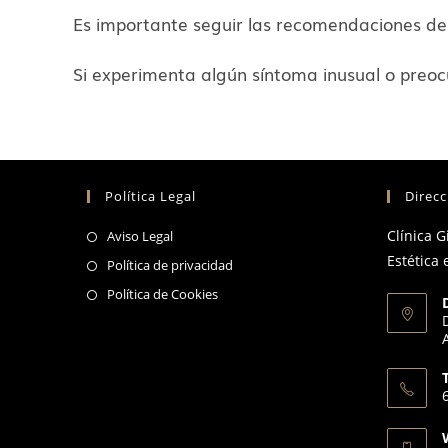
Es importante seguir las recomendaciones del
Si experimenta algún síntoma inusual o preo
Política Legal
Direcc
Se
Clínica 
Aviso Legal
abre
Estética 
Se
Política de privacidad
en
abre
Se
Política de Cookies
una
en
abre
nueva
una
en
pestaña
nueva
una
pestaña
nueva
pestaña