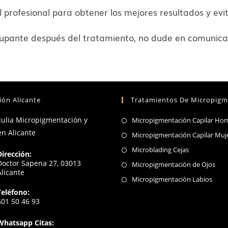
 profesional para obtener los mejores resultados y evi
cupante después del tratamiento, no dude en comunica
ión Alicante
Tratamientos De Micropigm
Giulia Micropigmentación y
Micropigmentación Capilar Ho
en Alicante
Micropigmentación Capilar Muj
Se
Microblading Cejas
Dirección:
abre
Doctor Sapena 27, 03013
Se
Micropigmentación de Ojos
Alicante
en
abr
Se
Micropigmentación Labios
una
en
abre
Teléfono:
nueva
601 50 46 93
una
en
Se
pestaña
nue
una
Whatsapp Citas:
abre
pes